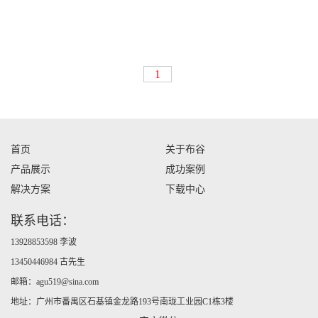
灯光通断器
1
灯光通断器
首页
关于布谷
产品展示
成功案例
解决方案
下载中心
联系电话：
13928853598 李波
13450446984 古先生
邮箱：agu519@sina.com
地址：广州市番禺区石基镇金龙路193号南珑工业园C1栋3楼